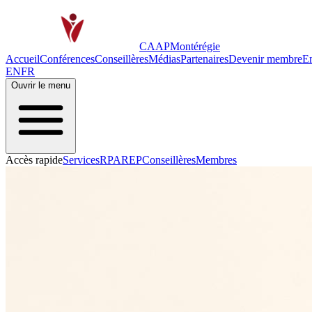
CAAP
Montérégie
Accueil
Conférences
Conseillères
Médias
Partenaires
Devenir membre
E
EN
FR
Ouvrir le menu
Accès rapide
Services
RPA
REP
Conseillères
Membres