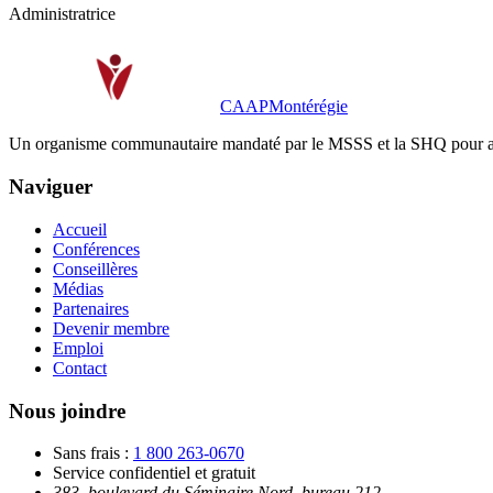
Administratrice
CAAP
Montérégie
Un organisme communautaire mandaté par le MSSS et la SHQ pour aider l
Naviguer
Accueil
Conférences
Conseillères
Médias
Partenaires
Devenir membre
Emploi
Contact
Nous joindre
Sans frais
:
1 800 263-0670
Service confidentiel et gratuit
383, boulevard du Séminaire Nord, bureau 212